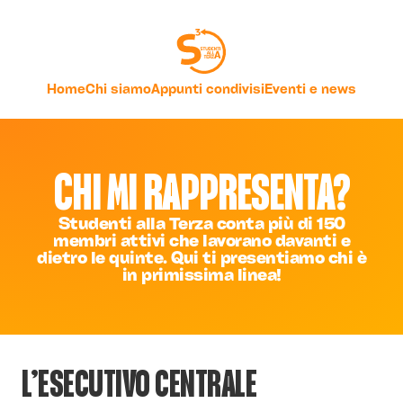
Home
Chi siamo
Appunti condivisi
Eventi e news
CHI MI RAPPRESENTA?
Studenti alla Terza conta più di 150
membri attivi che lavorano davanti e
dietro le quinte. Qui ti presentiamo chi è
in primissima linea!
L’ESECUTIVO CENTRALE