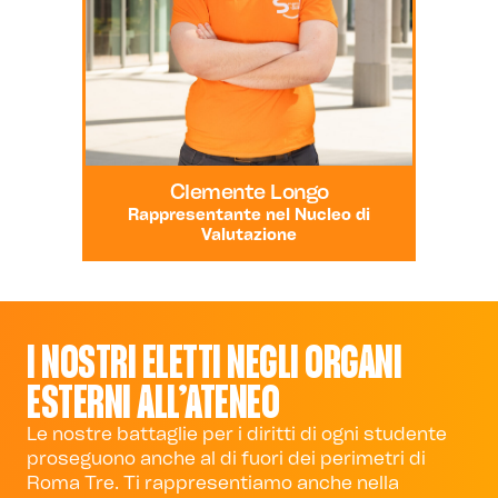
Clemente Longo
Rappresentante nel Nucleo di
Valutazione
I NOSTRI ELETTI NEGLI ORGANI
ESTERNI ALL’ATENEO
Le nostre battaglie per i diritti di ogni studente
proseguono anche al di fuori dei perimetri di
Roma Tre. Ti rappresentiamo anche nella